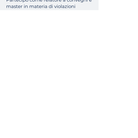
master in materia di violazioni
finanziarie e tributarie, misure di
prevenzione, di D.lgs. 231/2001, di
normativa antinfortunistica e tutela
della proprietà intellettuale.
© 2022 by Studio BSTC
Studio Legale
Brusa Spagnolo Tosoni Carelli
Via Francesco Petrarca, 20,
Citofono 220