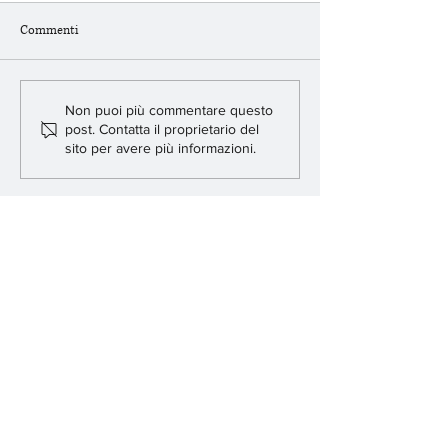
Commenti
Confermata l’assoluzione in
Referendum sulla g
Non puoi più commentare questo
post. Contatta il proprietario del
appello per l’ex rettore della
perché secondo Tos
sito per avere più informazioni.
Statale, prof. Elio Franzini,
rafforza l’imparzial
difeso dall’avv. Paolo Tosoni.
giudice
© 2022 by Studio BSTC
Studio Legale
Brusa Spagnolo Tosoni Carelli